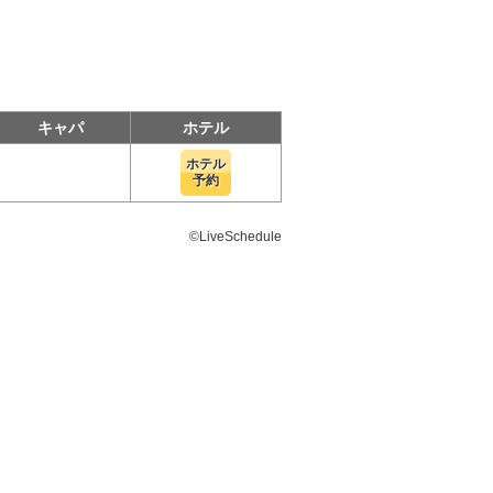
キャパ
ホテル
ホテル
予約
©LiveSchedule