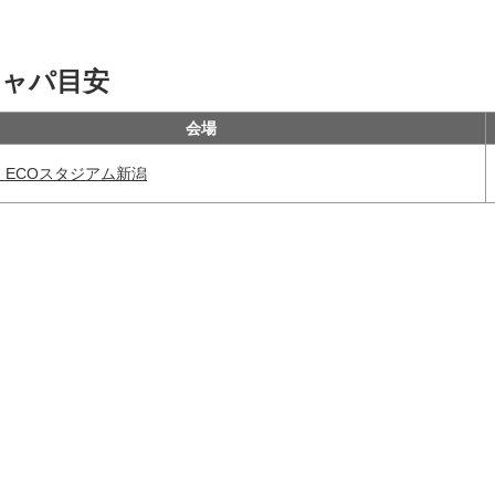
キャパ目安
会場
FF ECOスタジアム新潟