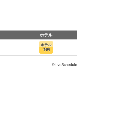
ホテル
ホテル
予約
©LiveSchedule